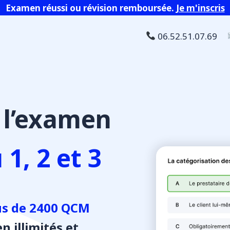
Examen réussi ou révision remboursée.
Je m'inscris
06.52.51.07.69
 l’examen
1, 2 et 3
us de 2400 QCM
n illimités et