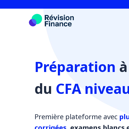
Aller
au
contenu
Préparation
à
du
CFA niveau 
Première plateforme avec
pl
corrigées
, examens blancs e