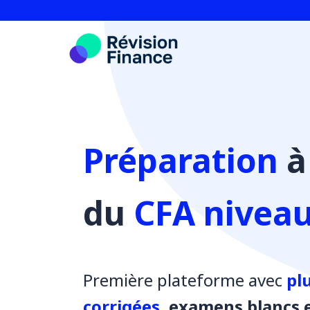
Aller
au
contenu
Préparation
à
du
CFA niveau 
Première plateforme avec
pl
corrigées
, examens blancs e