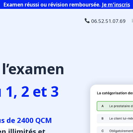
Examen réussi ou révision remboursée.
Je m'inscris
06.52.51.07.69
 l’examen
1, 2 et 3
us de 2400 QCM
n illimités et