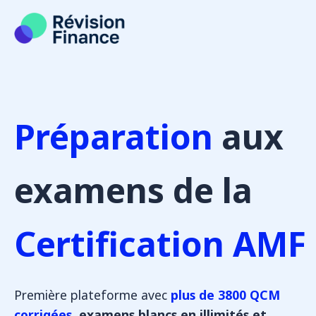
Aller
au
contenu
Préparation
aux
examens de la
Certification AMF
Première plateforme avec
plus de 3800 QCM
corrigées
, examens blancs en illimités et