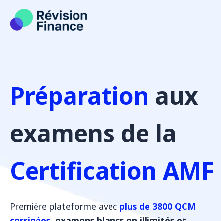
Aller
au
contenu
Préparation
aux
examens de la
Certification AMF
Première plateforme avec
plus de 3800 QCM
corrigées
, examens blancs en illimités et