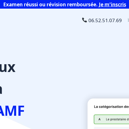
Examen réussi ou révision remboursée.
Je m'inscris
06.52.51.07.69
ux
a
 AMF