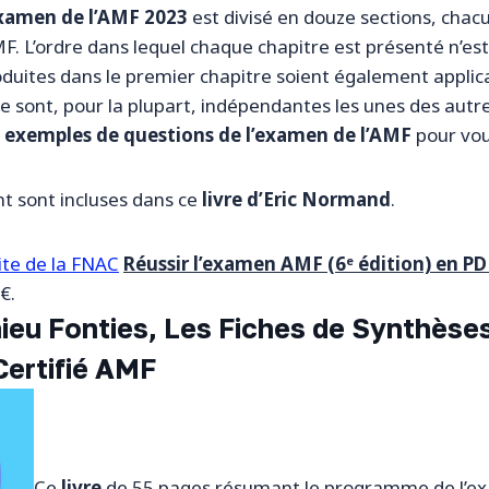
xamen de l’AMF 2023
est divisé en douze sections, chac
MF. L’ordre dans lequel chaque chapitre est présenté n’est
roduites dans le premier chapitre soient également applic
vre sont, pour la plupart, indépendantes les unes des autre
s
exemples de questions de l’examen de l’AMF
pour vou
t sont incluses dans ce
livre d’Eric Normand
.
ite de la FNAC
Réussir l’examen AMF (6ᵉ édition) en PD
€.
ieu Fonties, Les Fiches de Synthèses
Certifié AMF
Ce
livre
de 55 pages résumant le programme de l’ex