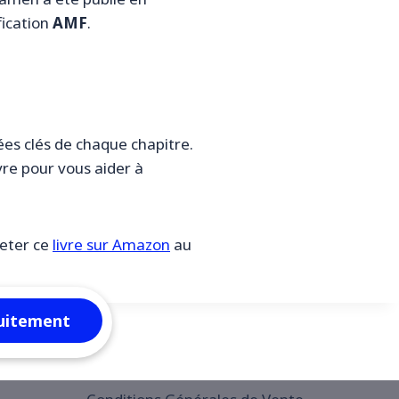
fication
AMF
.
dées clés de chaque chapitre.
vre pour vous aider à
eter ce
livre sur Amazon
au
tuitement