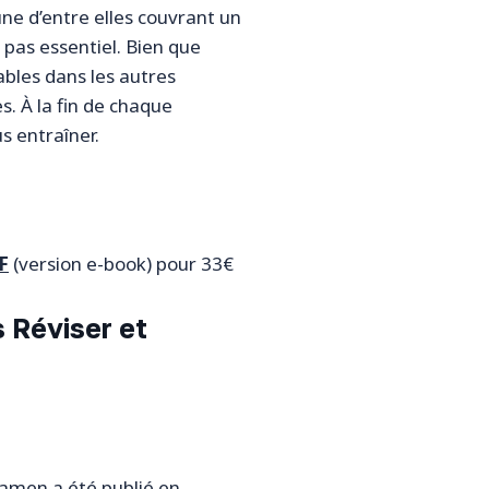
une d’entre elles couvrant un
 pas essentiel. Bien que
ables dans les autres
s. À la fin de chaque
s entraîner.
F
(version e-book) pour 33€
 Réviser et
amen a été publié en