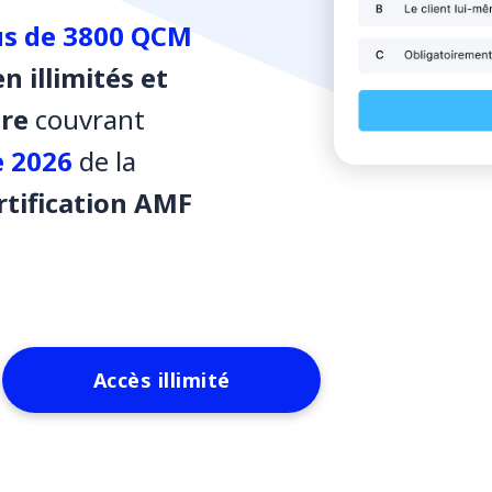
us de 3800 QCM
n illimités et
tre
couvrant
 2026
de la
rtification AMF
Accès illimité