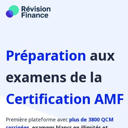
Aller
au
contenu
Préparation
aux
examens de la
Certification AMF
Première plateforme avec
plus de 3800 QCM
corrigées
, examens blancs en illimités et