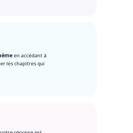
thème
en accédant à
er les chapitres qui
votre réponse est