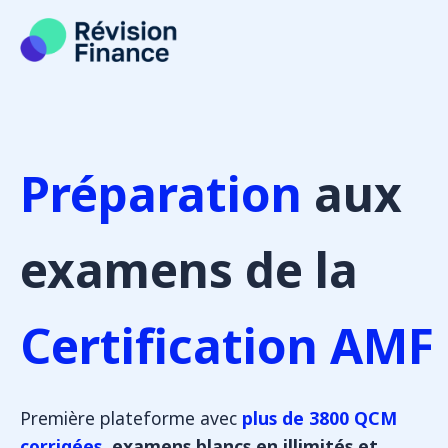
Aller
au
contenu
Préparation
aux
examens de la
Certification AMF
Première plateforme avec
plus de 3800 QCM
corrigées
, examens blancs en illimités et