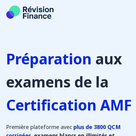
Aller
au
contenu
Préparation
aux
examens de la
Certification AMF
Première plateforme avec
plus de 3800 QCM
corrigées
, examens blancs en illimités et