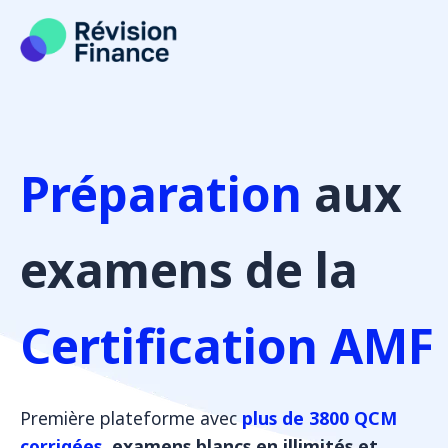
Aller
au
contenu
Préparation
aux
examens de la
Certification AMF
Première plateforme avec
plus de 3800 QCM
corrigées
, examens blancs en illimités et