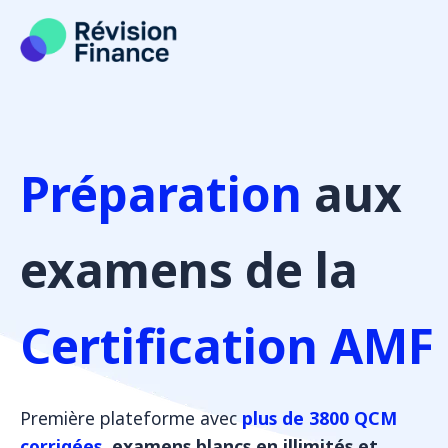
Aller
au
contenu
Préparation
aux
examens de la
Certification AMF
Première plateforme avec
plus de 3800 QCM
corrigées
, examens blancs en illimités et