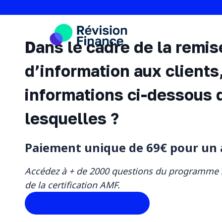
Aller
au
contenu
Dans le cadre de la remis
d’information aux clients
informations ci-dessous 
lesquelles ?
Paiement unique de 69€ pour un
Accédez à + de 2000 questions du programme
de la certification AMF.
Je m’inscris pour 69 € ‎ →