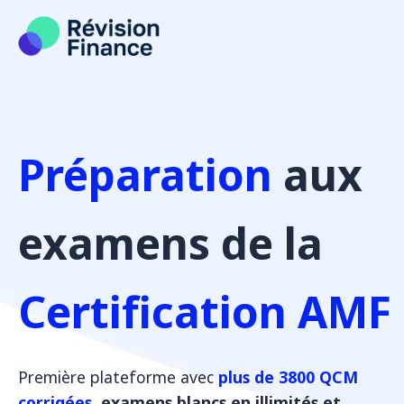
Aller
au
contenu
Préparation
aux
examens de la
Certification AMF
Première plateforme avec
plus de 3800 QCM
corrigées
, examens blancs en illimités et