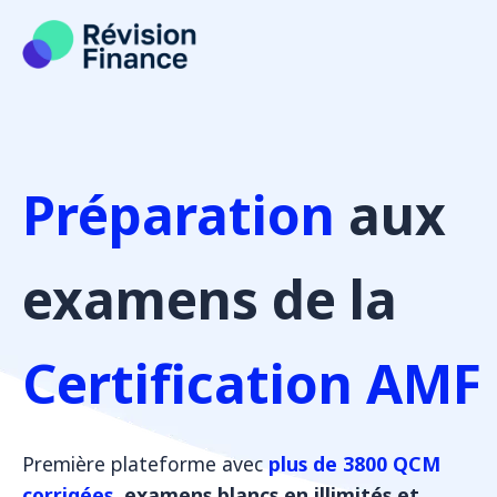
Aller
au
contenu
Préparation
aux
examens de la
Certification AMF
Première plateforme avec
plus de 3800 QCM
corrigées
, examens blancs en illimités et