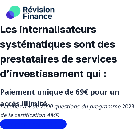
Aller
au
contenu
Les internalisateurs
systématiques sont des
prestataires de services
d’investissement qui :
Paiement unique de 69€ pour un
accès illimité
Accédez à + de 2000 questions du programme
2023
de la certification AMF.
Je m’inscris pour 69 € ‎ →