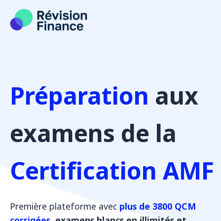
Aller
au
contenu
Préparation
aux
examens de la
Certification AMF
Première plateforme avec
plus de 3800 QCM
corrigées
, examens blancs en illimités et