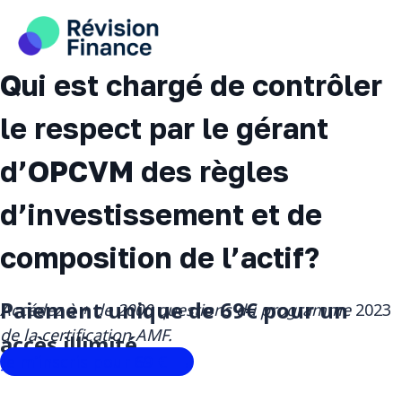
Aller
au
contenu
Qui est chargé de contrôler
le respect par le gérant
d’OPCVM des règles
d’investissement et de
composition de l’actif?
Paiement unique de 69€ pour un
Accédez à + de 2000 questions du programme
2023
de la certification AMF.
accès illimité
Je m’inscris pour 69 € ‎ →