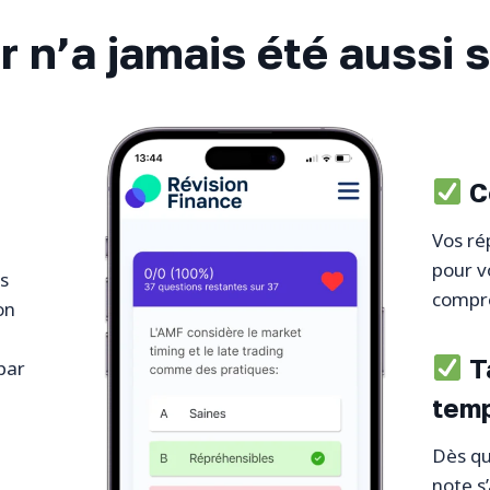
r n’a jamais été aussi s
Co
Vos ré
pour v
s
compre
on
Ta
par
temp
Dès q
note s